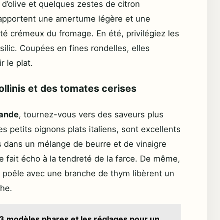
e d’olive et quelques zestes de citron
 apportent une amertume légère et une
ôté crémeux du fromage. En été, privilégiez les
asilic. Coupées en fines rondelles, elles
r le plat.
llinis et des tomates cerises
iande
, tournez-vous vers des saveurs plus
es petits oignons plats italiens, sont excellents
rs dans un mélange de beurre et de vinaigre
 fait écho à la tendreté de la farce. De même,
a poêle avec une branche de thym libèrent un
che.
3 modèles phares et les réglages pour un