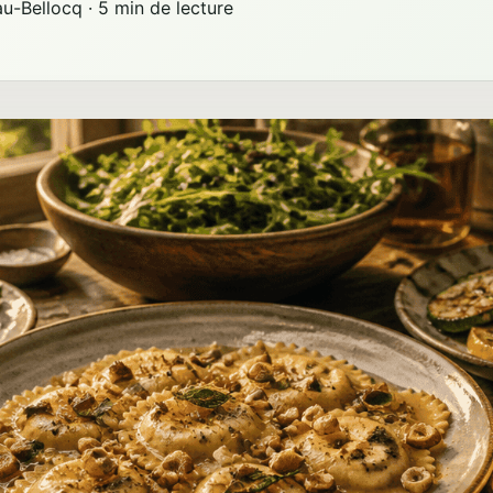
au-Bellocq
·
5 min de lecture