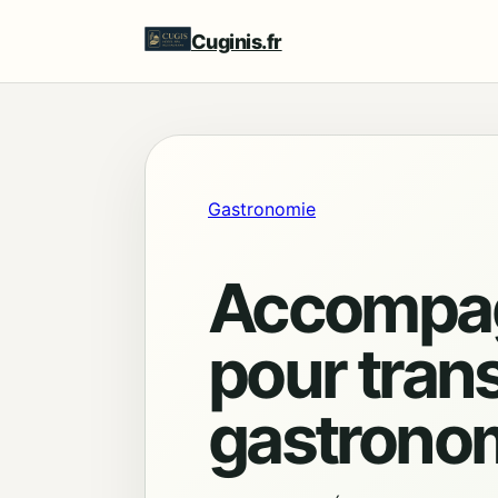
Cuginis.fr
Gastronomie
Accompagn
pour tran
gastrono