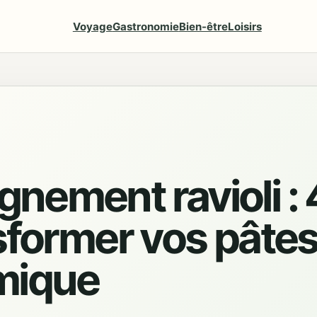
Voyage
Gastronomie
Bien-être
Loisirs
ement ravioli : 
sformer vos pâtes
mique