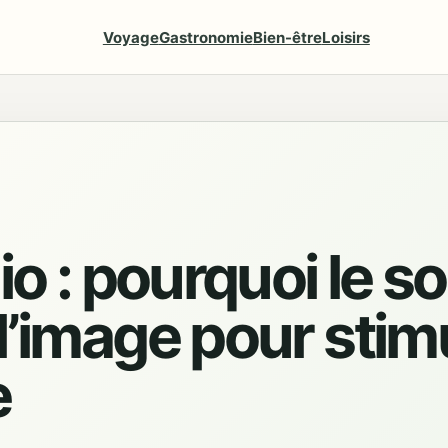
Voyage
Gastronomie
Bien-être
Loisirs
io : pourquoi le s
l’image pour stimu
e