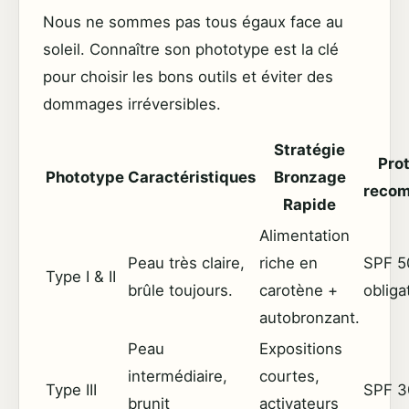
Nous ne sommes pas tous égaux face au
soleil. Connaître son phototype est la clé
pour choisir les bons outils et éviter des
dommages irréversibles.
Stratégie
Pro
Phototype
Caractéristiques
Bronzage
reco
Rapide
Alimentation
Peau très claire,
riche en
SPF 5
Type I & II
brûle toujours.
carotène +
obliga
autobronzant.
Peau
Expositions
intermédiaire,
courtes,
Type III
SPF 3
brunit
activateurs