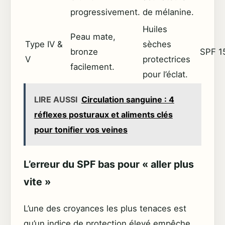
progressivement.
de mélanine.
Huiles
Peau mate,
Type IV &
sèches
bronze
SPF 1
V
protectrices
facilement.
pour l’éclat.
LIRE AUSSI
Circulation sanguine : 4
réflexes posturaux et aliments clés
pour tonifier vos veines
L’erreur du SPF bas pour « aller plus
vite »
L’une des croyances les plus tenaces est
qu’un indice de protection élevé empêche