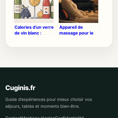
Calories d’un verre
Appareil de
de vin blanc :
massage pour le
chiffres, impacts
dos : 4
et repères simples
technologies pour
soulager vos
lombaires et
tensions
musculaires
Cuginis.fr
Guide d’expériences pour mieux choisir vos
séjours, tables et moments bien-être.
Contact
Mentions légales
Confidentialité