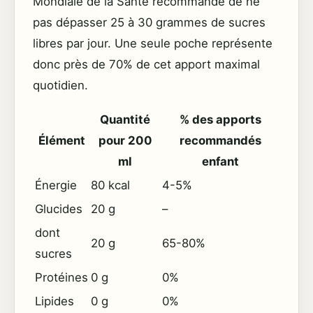
Mondiale de la Santé recommande de ne
pas dépasser 25 à 30 grammes de sucres
libres par jour. Une seule poche représente
donc près de 70% de cet apport maximal
quotidien.
Quantité
% des apports
Élément
pour 200
recommandés
ml
enfant
Énergie
80 kcal
4-5%
Glucides
20 g
–
dont
20 g
65-80%
sucres
Protéines
0 g
0%
Lipides
0 g
0%