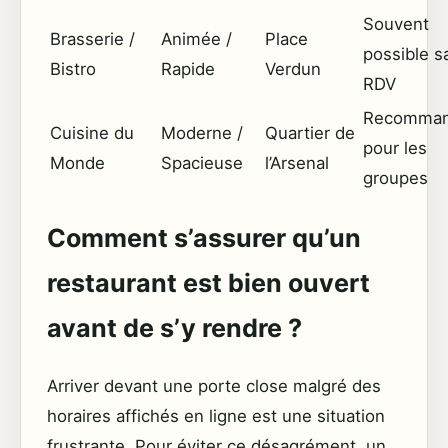
Souvent
Brasserie /
Animée /
Place
possible s
Bistro
Rapide
Verdun
RDV
Recomma
Cuisine du
Moderne /
Quartier de
pour les
Monde
Spacieuse
l’Arsenal
groupes
Comment s’assurer qu’un
restaurant est bien ouvert
avant de s’y rendre ?
Arriver devant une porte close malgré des
horaires affichés en ligne est une situation
frustrante. Pour éviter ce désagrément, un