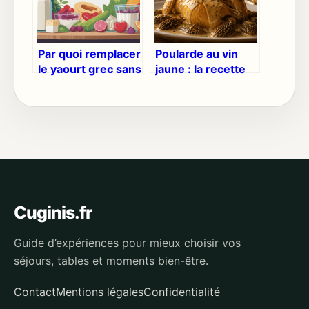
Par quoi remplacer
Poularde au vin
le yaourt grec sans
jaune : la recette
perdre en goût ni
de Cyril Lignac et 3
nutrition
erreurs fatales
pour la sauce
Cuginis.fr
Guide d’expériences pour mieux choisir vos
séjours, tables et moments bien-être.
Contact
Mentions légales
Confidentialité