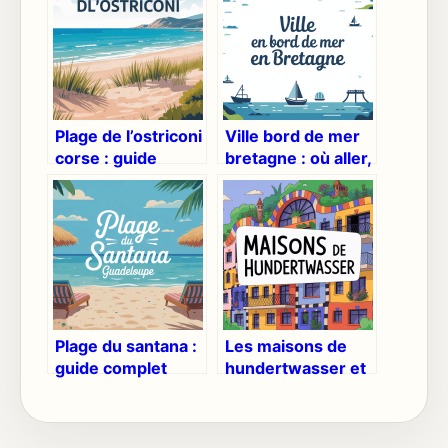
Plage de l’ostriconi
Ville bord de mer
corse : guide
bretagne : où aller,
complet pour en
que choisir ?
profiter sans
fausse note
Plage du santana :
Les maisons de
guide complet
hundertwasser et
pour profiter de ce
leur architecture
spot en
colorée et
guadeloupe
organique