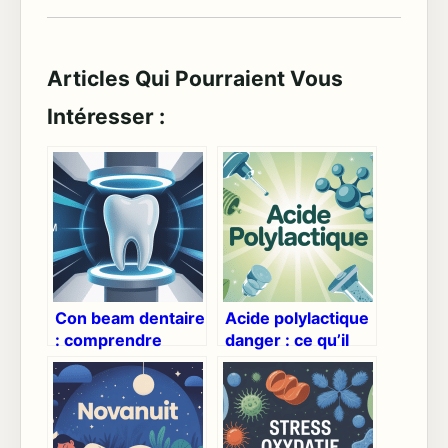
Articles Qui Pourraient Vous
Intéresser :
Con beam dentaire
Acide polylactique
: comprendre
danger : ce qu’il
l’examen, ses
faut vraiment
atouts et ses
savoir
limites