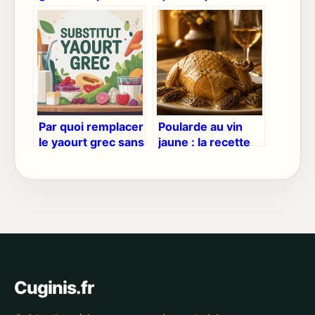
pour bien choisir
durées précises et
et bien utiliser
astuces inratables
Par quoi remplacer
Poularde au vin
le yaourt grec sans
jaune : la recette
perdre en goût ni
de Cyril Lignac et 3
nutrition
erreurs fatales
pour la sauce
Cuginis.fr