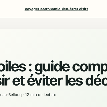
Voyage
Gastronomie
Bien-être
Loisirs
oiles : guide comp
ir et éviter les d
reau-Bellocq
·
12 min de lecture