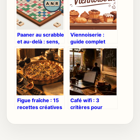
Paaner au scrabble
Viennoiserie :
et au-delà : sens,
guide complet
usages et astuces
pour comprendre,
gagnantes
choisir et savourer
Figue fraîche : 15
Café wifi : 3
recettes créatives
critères pour
pour sublimer vos
télétravailler sans
accords sucrés-
connexion instable
salés
ni malaise