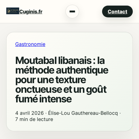
Cuginis.fr
Contact
Menu
Gastronomie
Moutabal libanais : la
méthode authentique
pour une texture
onctueuse et un goût
fumé intense
4 avril 2026
·
Élise-Lou Gauthereau-Bellocq
·
7 min de lecture