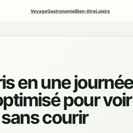
Voyage
Gastronomie
Bien-être
Loisirs
ris en une journée
 optimisé pour voir
l sans courir