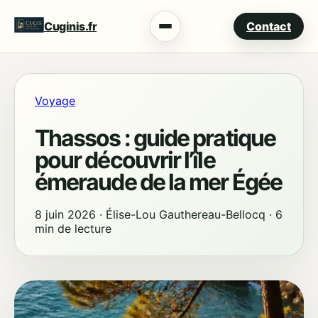
Cuginis.fr
Contact
Menu
Voyage
Thassos : guide pratique
pour découvrir l’île
émeraude de la mer Égée
8 juin 2026
·
Élise-Lou Gauthereau-Bellocq
·
6
min de lecture