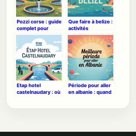
Pozzi corse : guide
Que faire à belize :
complet pour
activités
découvrir ces
incontournables et
trésors naturels
conseils pratiques
Etap hotel
Période pour aller
castelnaudary : où
en albanie : quand
dormir malin près
partir selon vos
du canal du midi
envies