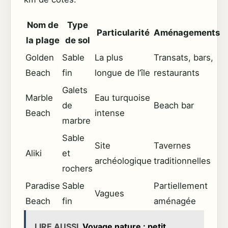
Nom de
Type
Particularité
Aménagements
la plage
de sol
Golden
Sable
La plus
Transats, bars,
Beach
fin
longue de l’île
restaurants
Galets
Marble
Eau turquoise
de
Beach bar
Beach
intense
marbre
Sable
Site
Tavernes
Aliki
et
archéologique
traditionnelles
rochers
Paradise
Sable
Partiellement
Vagues
Beach
fin
aménagée
LIRE AUSSI
Voyage nature : petit