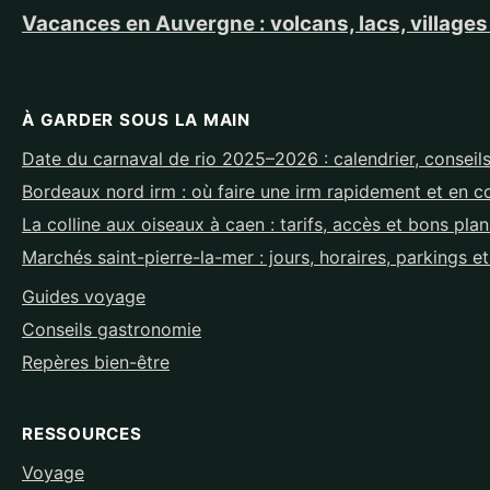
Vacances en Auvergne : volcans, lacs, villages
À GARDER SOUS LA MAIN
Date du carnaval de rio 2025–2026 : calendrier, conseils
Bordeaux nord irm : où faire une irm rapidement et en c
La colline aux oiseaux à caen : tarifs, accès et bons pla
Marchés saint-pierre-la-mer : jours, horaires, parkings e
Guides voyage
Conseils gastronomie
Repères bien-être
RESSOURCES
Voyage