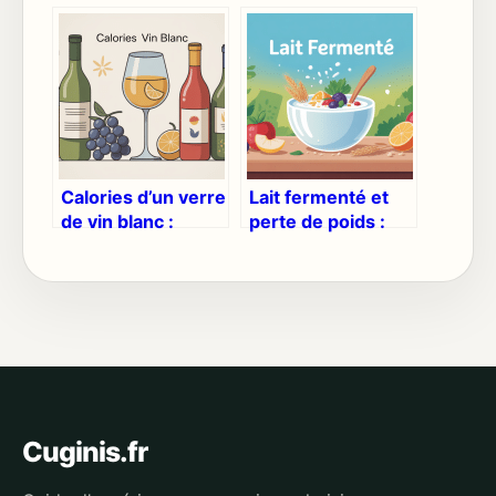
faut vraiment
est réellement
savoir avant d’en
possible de faire
utiliser une
Calories d’un verre
Lait fermenté et
de vin blanc :
perte de poids :
chiffres, impacts
comment l’utiliser
et repères simples
intelligemment
Cuginis.fr