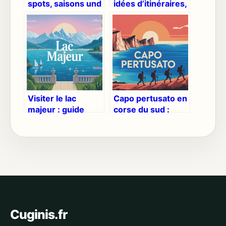
spots, saisons und
idées d’itinéraires,
tipps für den
visites et bonnes
perfekten trip
adresses
Visiter le lac
Capo pertusato en
majeur : guide
corse du sud :
complet pour un
guide complet
séjour inoubliable
pour une visite
réussie
Cuginis.fr