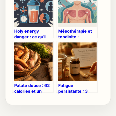
Holy energy
Mésothérapie et
danger : ce qu’il
tendinite :
faut vraiment
efficacité,
savoir avant d’en
indications,
boire
risques et
résultats
Patate douce : 62
Fatigue
calories et un
persistante : 3
concentré de
actifs naturels et
vitamine A pour
les erreurs de
votre santé
dosage à éviter