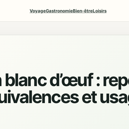
Voyage
Gastronomie
Bien-être
Loisirs
 blanc d’œuf : re
quivalences et us