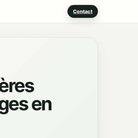
Contact
pères
ages en