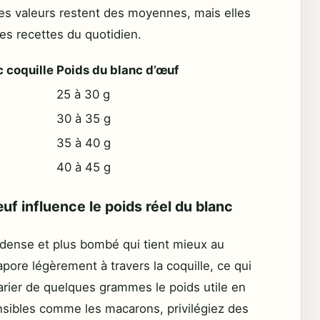
Ces valeurs restent des moyennes, mais elles
des recettes du quotidien.
c coquille
Poids du blanc d’œuf
25 à 30 g
30 à 35 g
35 à 40 g
40 à 45 g
uf influence le poids réel du blanc
s dense et plus bombé qui tient mieux au
apore légèrement à travers la coquille, ce qui
 varier de quelques grammes le poids utile en
ensibles comme les macarons, privilégiez des