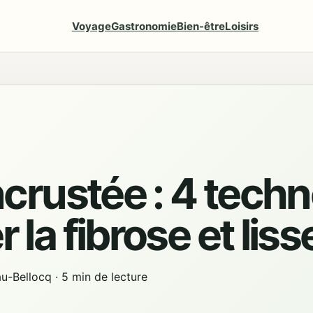
Voyage
Gastronomie
Bien-être
Loisirs
incrustée : 4 tech
 la fibrose et liss
au-Bellocq
·
5 min de lecture