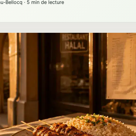
au-Bellocq
·
5 min de lecture