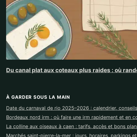
Du canal plat aux coteaux plus raides : où ra
À GARDER SOUS LA MAIN
Date du carnaval de rio 2025–2026 : calendrier, conseils
Bordeaux nord irm : où faire une irm rapidement et en c
La colline aux oiseaux à caen : tarifs, accès et bons pla
Marchés saint-pierre-la-mer : jours, horaires, parkings e