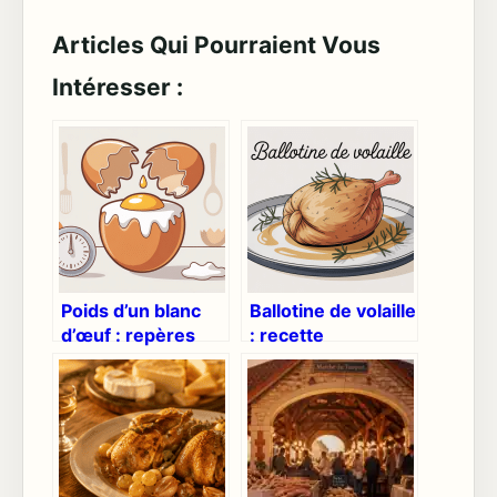
Articles Qui Pourraient Vous
Intéresser :
Poids d’un blanc
Ballotine de volaille
d’œuf : repères
: recette
précis,
gourmande,
équivalences et
techniques et
usages en cuisine
idées créatives