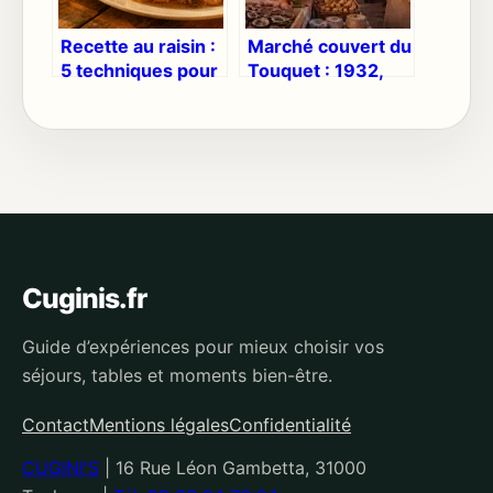
Recette au raisin :
Marché couvert du
5 techniques pour
Touquet : 1932,
sublimer vos plats
Ratte du Touquet
sucrés et salés
et secrets d’une
halle historique
Cuginis.fr
Guide d’expériences pour mieux choisir vos
séjours, tables et moments bien-être.
Contact
Mentions légales
Confidentialité
CUGINI'S
|
16 Rue Léon Gambetta, 31000