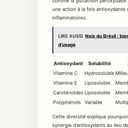
comme la glutathion peroxydase. 
une action à la fois antioxydante 
inflammatoires.
LIRE AUSSI
Noix du Brésil : bi
d'usage
Antioxydant
Solubilité
Vitamine C
Hydrosoluble
Milie
Vitamine E
Liposoluble
Membr
Caroténoïdes
Liposoluble
Membr
Polyphénols
Variable
Multi
Cette diversité explique pourquoi 
synergie d’antioxydants au lieu d