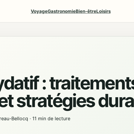
Voyage
Gastronomie
Bien-être
Loisirs
datif : traitement
et stratégies dur
reau-Bellocq
·
11 min de lecture