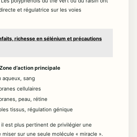
Les polyphénols du thé vert ou du raisin ont
directe et régulatrice sur les voies
enfaits, richesse en sélénium et précautions
Zone d’action principale
u aqueux, sang
anes cellulaires
anes, peau, rétine
ples tissus, régulation génique
il est plus pertinent de privilégier une
e miser sur une seule molécule « miracle ».